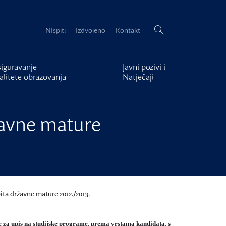
Pretraži:
NIspiti
Izdvojeno
Kontakt
iguravanje
Javni pozivi i
alitete obrazovanja
Natječaji
ržavne mature
ita državne mature 2012./2013.
e za upis na studijske programe
, prema vrstama kandidata, s