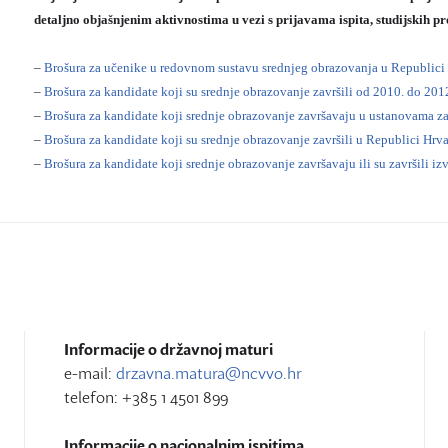
detaljno objašnjenim aktivnostima u vezi s prijavama ispita, studijskih
–
Brošura za učenike u redovnom sustavu srednjeg obrazovanja u Republici
–
Brošura za kandidate koji su srednje obrazovanje završili od 2010. do 201
–
Brošura za kandidate koji srednje obrazovanje završavaju u ustanovama z
–
Brošura za kandidate koji su srednje obrazovanje završili u Republici Hrva
–
Brošura za kandidate koji srednje obrazovanje završavaju ili su završili i
Informacije o državnoj maturi
e-mail:
drzavna.matura@ncvvo.hr
telefon: +385 1 4501 899
Informacije o nacionalnim ispitima