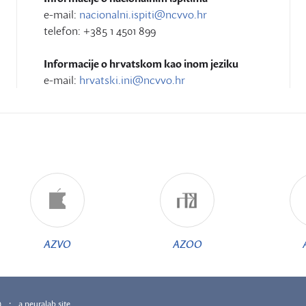
e-mail:
nacionalni.ispiti@ncvvo.hr
telefon: +385 1 4501 899
Informacije o hrvatskom kao inom jeziku
e-mail:
hrvatski.ini@ncvvo.hr
AZVO
AZOO
·
)
a.neuralab.site