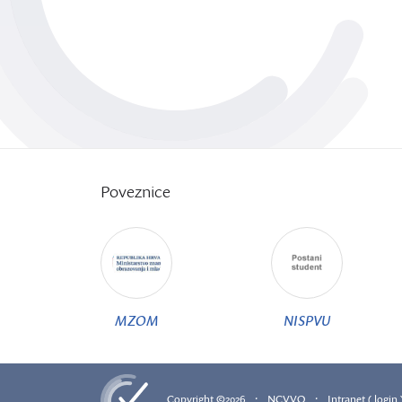
Poveznice
MZOM
NISPVU
·
·
Copyright ©2026
NCVVO
Intranet ( login 