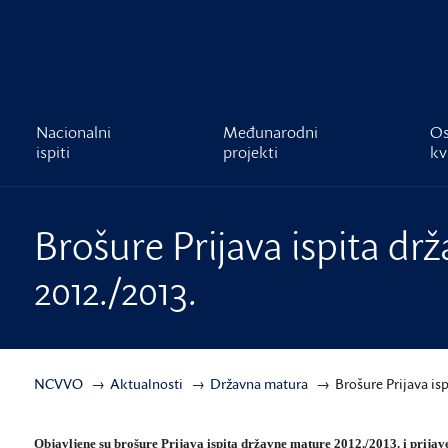
čnost
Nacionalni
Međunarodni
Os
ispiti
projekti
kv
Brošure Prijava ispita d
2012./2013.
NCVVO
Aktualnosti
Državna matura
Brošure Prijava isp
Objavljene su brošure
Prijava ispita državne mature 2012./2013. i prijav