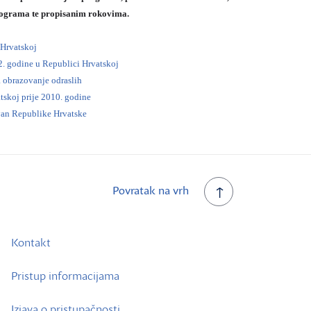
 programa te propisanim rokovima.
 Hrvatskoj
2. godine u Republici Hrvatskoj
a obrazovanje odraslih
tskoj prije 2010. godine
zvan Republike Hrvatske
Povratak na vrh
Kontakt
Pristup informacijama
Izjava o pristupačnosti