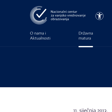
Preskoči na glavni sadržaj
Pristupa
O nama i
Državna
Aktualnosti
matura
11. siječnja 2013.