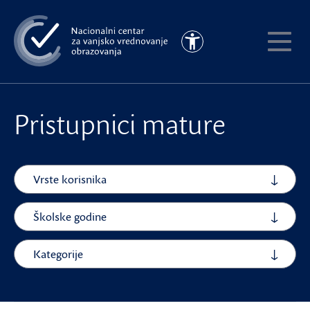
Preskoči
na
Pristupačnost
glavni
Pokaži
sadržaj
meni
Pristupnici mature
Vrste korisnika
Školske godine
Kategorije