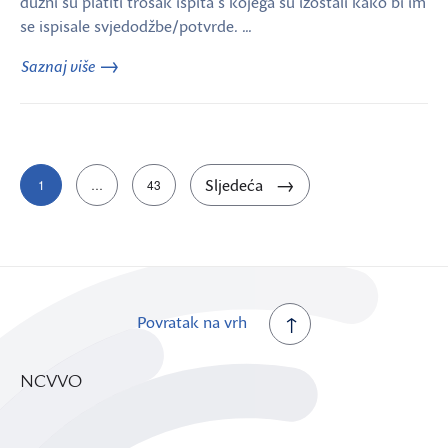
dužni su platiti trošak ispita s kojega su izostali kako bi im
se ispisale svjedodžbe/potvrde. …
Saznaj više
Brojevi
Sljedeća
1
…
43
stranica
objava
Povratak na vrh
NCVVO