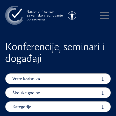
Preskoči
na
Pristupačnost
glavni
Pokaži
sadržaj
meni
Konferencije, seminari i
događaji
Vrste korisnika
Školske godine
Kategorije