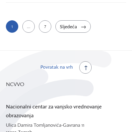
Brojevi
Sljedeća
1
…
7
stranica
objava
Povratak na vrh
NCVVO
Nacionalni centar za vanjsko vrednovanje
obrazovanja
Ulica Damira Tomljanovića-Gavrana 11