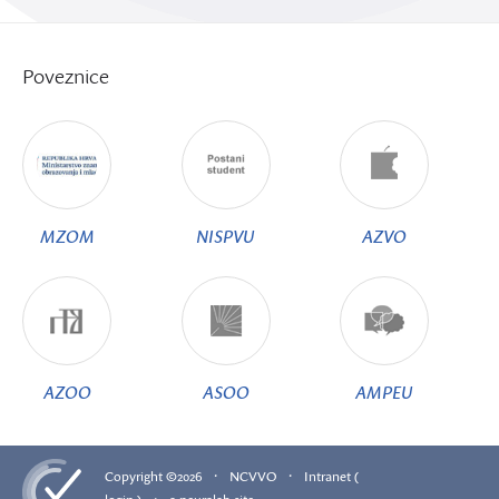
Poveznice
MZOM
NISPVU
AZVO
AZOO
ASOO
AMPEU
·
·
Copyright ©2026
NCVVO
Intranet (
·