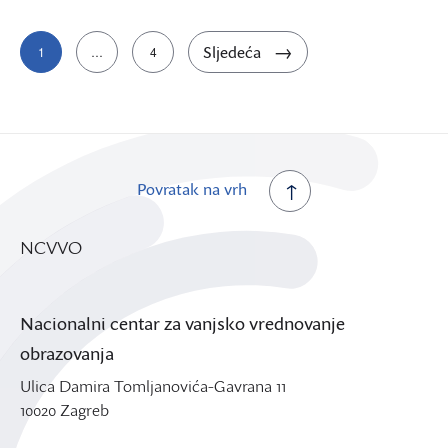
Brojevi
Sljedeća
1
…
4
stranica
objava
Povratak na vrh
NCVVO
Nacionalni centar za vanjsko vrednovanje
obrazovanja
Ulica Damira Tomljanovića-Gavrana 11
10020 Zagreb