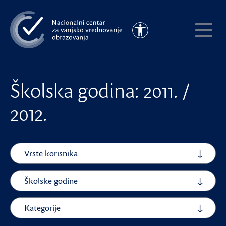
Preskoči
na
Pristupačnost
glavni
Pokaži
sadržaj
meni
Školska godina: 2011. /
2012.
Vrste korisnika
Školske godine
Kategorije