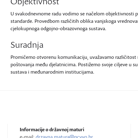
Objektivnost
U svakodnevnome radu vodimo se načelom objektivnosti pošt
standarde. Provedbom različitih oblika vanjskoga vrednovan
cjelokupnoga odgojno-obrazovnoga sustava.
Suradnja
Promičemo otvorenu komunikaciju, uvažavamo različitost m
poštovanja među djelatnicima. Postižemo svoje ciljeve u s
sustava i međunarodnim institucijama.
Informacije o državnoj maturi
e-mail:
drzavna.matura@ncvvo.hr