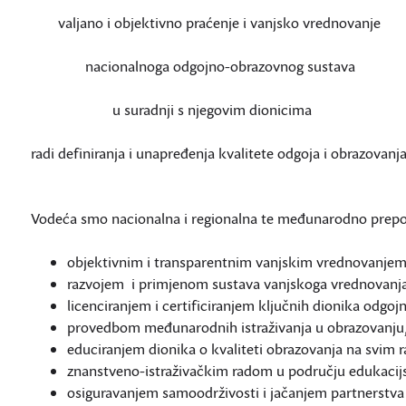
valjano i objektivno praćenje i vanjsko vrednovanje
nacionalnoga odgojno-obrazovnog sustava
u suradnji s njegovim dionicima
radi definiranja i unapređenja kvalitete odgoja i obrazovanja
Vodeća smo nacionalna i regionalna te međunarodno prepoz
objektivnim i transparentnim vanjskim vrednovanjem
razvojem i primjenom sustava vanjskoga vrednovanj
licenciranjem i certificiranjem ključnih dionika odgo
provedbom međunarodnih istraživanja u obrazovanju
educiranjem dionika o kvaliteti obrazovanja na svim 
znanstveno-istraživačkim radom u području edukacijs
osiguravanjem samoodrživosti i jačanjem partnerstv