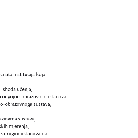
.
nata institucija koja
 ishoda učenja,
a odgojno-obrazovnih ustanova,
jno-obrazovnoga sustava,
,
razinama sustava,
kih mjerenja,
a s drugim ustanovama