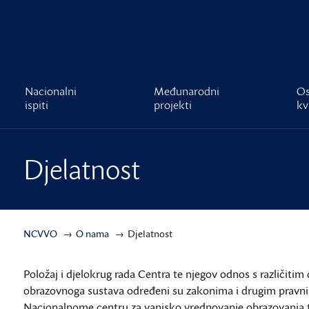
čnost
Nacionalni
Međunarodni
Os
ispiti
projekti
kv
Djelatnost
NCVVO
O nama
Djelatnost
Položaj i djelokrug rada Centra te njegov odnos s različit
obrazovnoga sustava određeni su zakonima i drugim pravni
Nacionalnome centru za vanjsko vrednovanje obrazovanja te