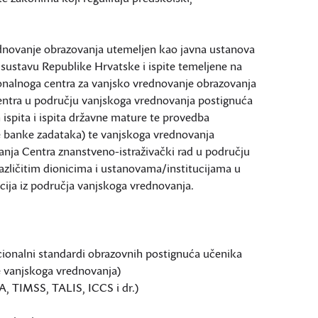
novanje obrazovanja utemeljen kao javna ustanova
ustavu Republike Hrvatske i ispite temeljene na
alnoga centra za vanjsko vrednovanje obrazovanja
Centra u području vanjskoga vrednovanja postignuća
h ispita i ispita državne mature te provedba
je banke zadataka) te vanjskoga vrednovanja
anja Centra znanstveno-istraživački rad u području
različitim dionicima i ustanovama/institucijama u
ija iz područja vanjskoga vrednovanja.
acionalni standardi obrazovnih postignuća učenika
te vanjskoga vrednovanja)
A, TIMSS, TALIS, ICCS i dr.)