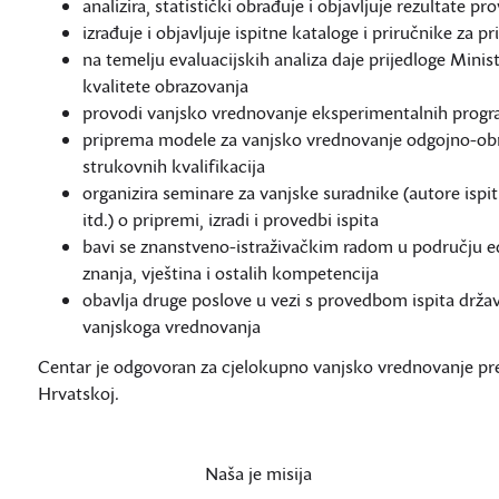
analizira, statistički obrađuje i objavljuje rezultate pr
izrađuje i objavljuje ispitne kataloge i priručnike za 
na temelju evaluacijskih analiza daje prijedloge Minis
kvalitete obrazovanja
provodi vanjsko vrednovanje eksperimentalnih prog
priprema modele za vanjsko vrednovanje odgojno-obraz
strukovnih kvalifikacija
organizira seminare za vanjske suradnike (autore isp
itd.) o pripremi, izradi i provedbi ispita
bavi se znanstveno-istraživačkim radom u području e
znanja, vještina i ostalih kompetencija
obavlja druge poslove u vezi s provedbom ispita državn
vanjskoga vrednovanja
Centar je odgovoran za cjelokupno vanjsko vrednovanje pr
Hrvatskoj.
Naša je misija