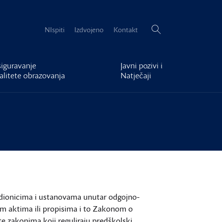
Pretraži:
NIspiti
Izdvojeno
Kontakt
iguravanje
Javni pozivi i
alitete obrazovanja
Natječaji
im dionicima i ustanovama unutar odgojno-
m aktima ili propisima i to Zakonom o
 zakonima koji reguliraju predškolski,