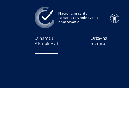
Preskoči na glavni sadržaj
Pristupa
O nama i
Državna
Aktualnosti
matura