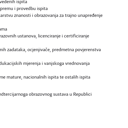
ovedenih ispita
pripremu i provedbu ispita
tarstvu znanosti i obrazovanja za trajno unapređenje
rama
ovnih ustanova, licenciranje i certificiranje
itnih zadataka, ocjenjivače, predmetna povjerenstva
dukacijskih mjerenja i vanjskoga vrednovanja
e mature, nacionalnih ispita te ostalih ispita
edtercijarnoga obrazovnog sustava u Republici