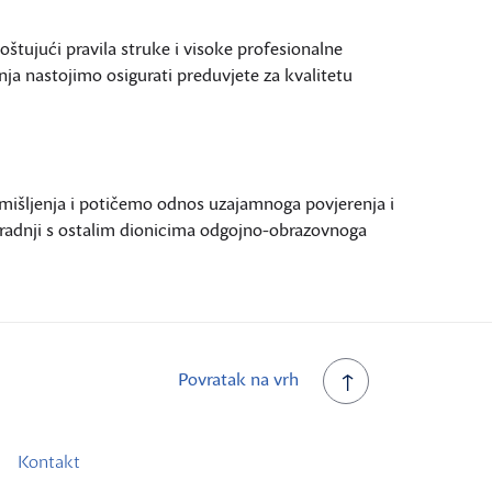
ujući pravila struke i visoke profesionalne
ja nastojimo osigurati preduvjete za kvalitetu
išljenja i potičemo odnos uzajamnoga povjerenja i
uradnji s ostalim dionicima odgojno-obrazovnoga
Povratak na vrh
Kontakt