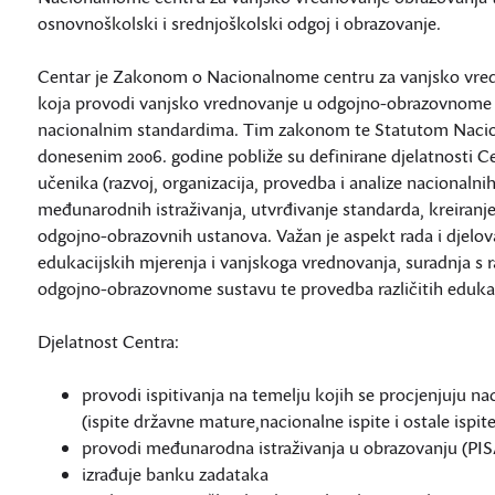
osnovnoškolski i srednjoškolski odgoj i obrazovanje.
Centar je Zakonom o Nacionalnome centru za vanjsko vred
koja provodi vanjsko vrednovanje u odgojno-obrazovnome s
nacionalnim standardima. Tim zakonom te Statutom Nacion
donesenim 2006. godine pobliže su definirane djelatnosti 
učenika (razvoj, organizacija, provedba i analize nacionalni
međunarodnih istraživanja, utvrđivanje standarda, kreiran
odgojno-obrazovnih ustanova. Važan je aspekt rada i djelov
edukacijskih mjerenja i vanjskoga vrednovanja, suradnja s 
odgojno-obrazovnome sustavu te provedba različitih edukac
Djelatnost Centra:
provodi ispitivanja na temelju kojih se procjenjuju n
(ispite državne mature,nacionalne ispite i ostale ispi
provodi međunarodna istraživanja u obrazovanju (PIS
izrađuje banku zadataka