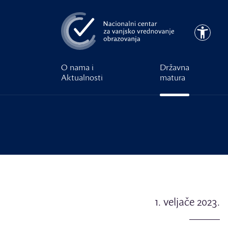
Preskoči na glavni sadržaj
Pristupa
O nama i
Državna
Aktualnosti
matura
1. veljače 2023.