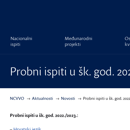
čnost
Nacionalni
Međunarodni
Os
ispiti
projekti
kv
Probni ispiti u šk. god. 20
NCVVO
Aktualnosti
Novosti
Probni ispiti u šk. god. 2022
Probni ispiti u šk. god. 2022./2023.:
–
Hrvatski jezik