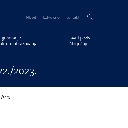
Pretraži:
NIspiti
Izdvojeno
Kontakt
iguravanje
Javni pozivi i
alitete obrazovanja
Natječaji
22./2023.
./2023.