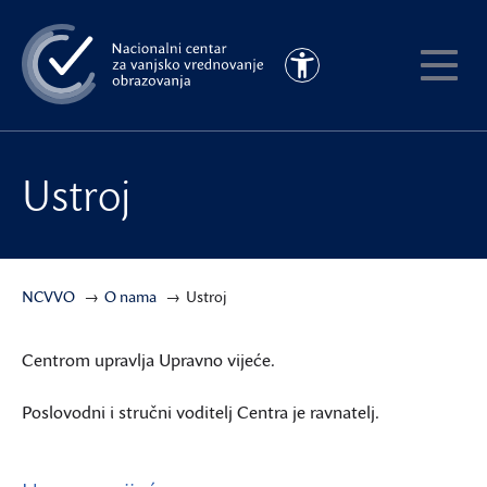
Preskoči
na
Pristupačnost
glavni
Pokaži
sadržaj
meni
Ustroj
NCVVO
O nama
Ustroj
Centrom upravlja Upravno vijeće.
Poslovodni i stručni voditelj Centra je ravnatelj.