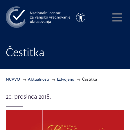
Preskoči
na
Pristupačnost
glavni
Pokaži
sadržaj
meni
Čestitka
NCVVO
Aktualnosti
Izdvojeno
Čestitka
20. prosinca 2018.