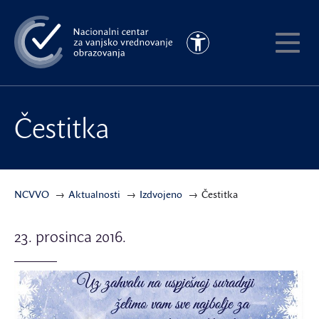
Preskoči
na
Pristupačnost
glavni
Pokaži
sadržaj
meni
Čestitka
NCVVO
Aktualnosti
Izdvojeno
Čestitka
23. prosinca 2016.