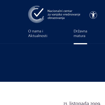
Preskoči na glavni sadržaj
Pristupa
O nama i
Državna
Aktualnosti
matura
21. listopada 2009.