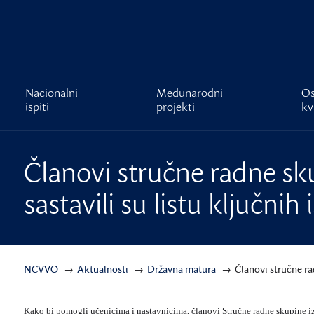
čnost
Nacionalni
Međunarodni
Os
ispiti
projekti
kv
Članovi stručne radne sk
sastavili su listu ključnih
NCVVO
Aktualnosti
Državna matura
Članovi stručne ra
Kako bi pomogli učenicima i nastavnicima, članovi Stručne radne skupine iz 