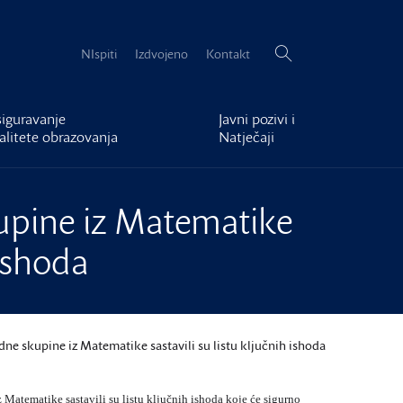
Pretraži:
NIspiti
Izdvojeno
Kontakt
iguravanje
Javni pozivi i
alitete obrazovanja
Natječaji
upine iz Matematike
 ishoda
dne skupine iz Matematike sastavili su listu ključnih ishoda
Matematike sastavili su listu ključnih ishoda koje će sigurno