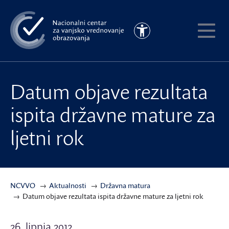
Preskoči
na
Pristupačnost
glavni
Pokaži
sadržaj
meni
Datum objave rezultata
ispita državne mature za
ljetni rok
NCVVO
Aktualnosti
Državna matura
Datum objave rezultata ispita državne mature za ljetni rok
26. lipnja 2012.