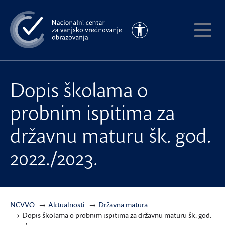
Preskoči
na
Pristupačnost
glavni
Pokaži
sadržaj
meni
Dopis školama o
probnim ispitima za
državnu maturu šk. god.
2022./2023.
NCVVO
Aktualnosti
Državna matura
Dopis školama o probnim ispitima za državnu maturu šk. god.