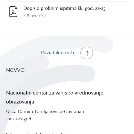
Dopis o probnim ispitima šk. god. 22-23
PDF
319.38 kB
Povratak na vrh
NCVVO
Nacionalni centar za vanjsko vrednovanje
obrazovanja
Ulica Damira Tomljanovića-Gavrana 11
10020 Zagreb