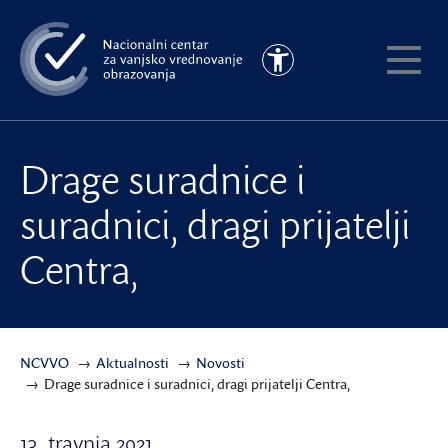
Preskoči
na
Pristupačnost
glavni
Pokaži
sadržaj
meni
Drage suradnice i
suradnici, dragi prijatelji
Centra,
NCVVO
Aktualnosti
Novosti
Drage suradnice i suradnici, dragi prijatelji Centra,
13. travnja 2021.