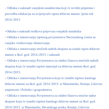
– Odluka o naknadi vanjskim suradnicima koji će izvršiti pripremu i
provedbu edukacija za ocijenjvače ispita državne mature, ljetni rok
2014./2015
–
Odluka o naknadi troškova prijevoza vanjskih suradnika
–
Odluka o imenovanju ispitnog povjerenstva Nacionalnog centra za
vanjsko vrednovanje obrazovanja
–
Odluka o imenovanju stručnih radnih skupina za izradu ispita državne
mature u škol. god. 2014./2015. i naknadi
–
Odluka o imenovanju Povjerenstva za odabir članova stručnih radnih
skupina koje će izraditi ispitni materijal za državnu maturu škol. god.
2014./2015.
–
Odluka o imenovanju Povjerenstva koja će izraditi ispitne kataloge
državne mature za škol. god. 2014./2015. iz Matematike, Kemije, Likovne
umjetnosti i Politike i gospodarstva
–
Odluka o imenovanju Povjerenstva za odabir članova stručne radne
skupine koja će izraditi ispitne kataloge državne mature za škol. god.
2014./2015. iz Matematike, Hrvatskoga jezika, Kemije, Likovne