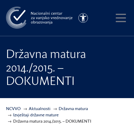
Preskoči
na
Pristupačnost
glavni
Pokaži
sadržaj
meni
Državna matura
2014./2015. –
DOKUMENTI
NCVVO
Aktualnosti
Državna matura
Izvještaji državne mature
Državna matura 2014./2015. – DOKUMENTI