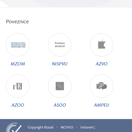
Poveznice
MZOM
NISPVU
AZVO
AZOO
ASOO
AMPEU
·
·
Copyright ©2026
NCVVO
Intranet (