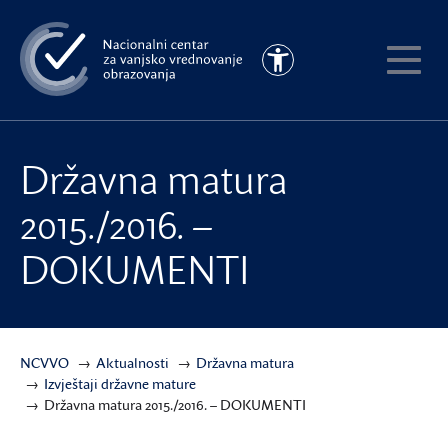
Preskoči
na
Pristupačnost
glavni
Pokaži
sadržaj
meni
Državna matura
2015./2016. –
DOKUMENTI
NCVVO
Aktualnosti
Državna matura
Izvještaji državne mature
Državna matura 2015./2016. – DOKUMENTI