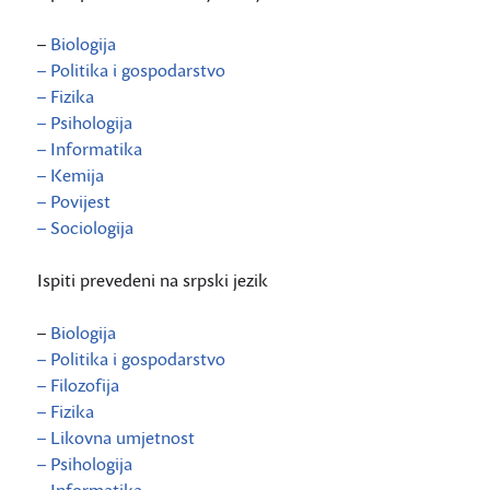
–
Biologija
– Politika i gospodarstvo
– Fizika
– Psihologija
– Informatika
– Kemija
– Povijest
– Sociologija
Ispiti prevedeni na srpski jezik
–
Biologija
– Politika i gospodarstvo
– Filozofija
– Fizika
– Likovna umjetnost
– Psihologija