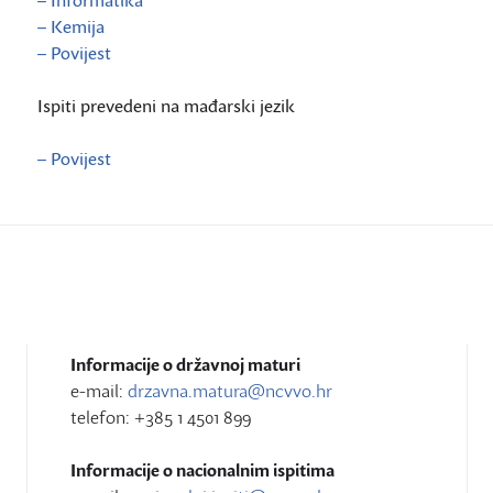
– Informatika
– Kemija
– Povijest
Ispiti prevedeni na mađarski jezik
– Povijest
Informacije o državnoj maturi
e-mail:
drzavna.matura@ncvvo.hr
telefon: +385 1 4501 899
Informacije o nacionalnim ispitima