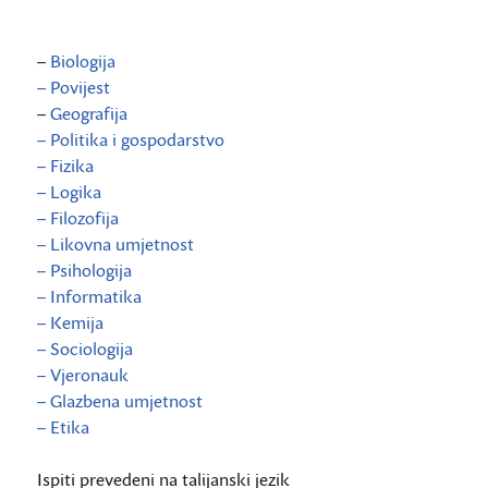
–
Biologija
– Povijest
–
Geografija
– Politika i gospodarstvo
– Fizika
– Logika
– Filozofija
– Likovna umjetnost
– Psihologija
– Informatika
– Kemija
– Sociologija
– Vjeronauk
– Glazbena umjetnost
– Etika
Ispiti prevedeni na talijanski jezik