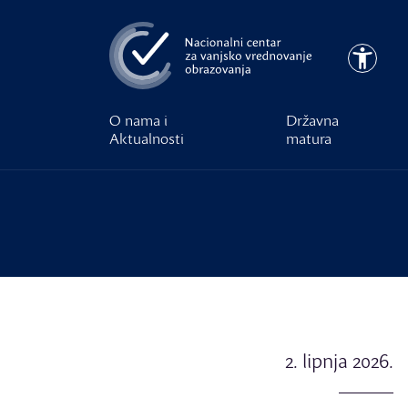
Preskoči na glavni sadržaj
Pristupa
O nama i
Državna
Aktualnosti
matura
2. lipnja 2026.