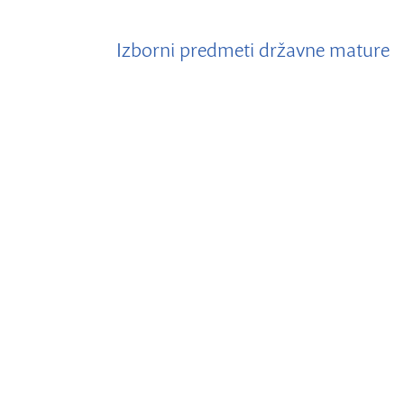
Izborni predmeti državne mature