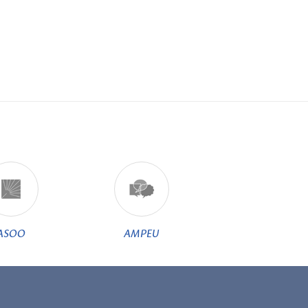
ASOO
AMPEU