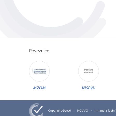
Poveznice
MZOM
NISPVU
·
·
Copyright ©2026
NCVVO
Intranet ( login 