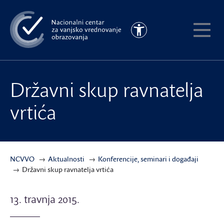
Preskoči
na
Pristupačnost
glavni
Pokaži
sadržaj
meni
Državni skup ravnatelja
vrtića
NCVVO
Aktualnosti
Konferencije, seminari i događaji
Državni skup ravnatelja vrtića
13. travnja 2015.