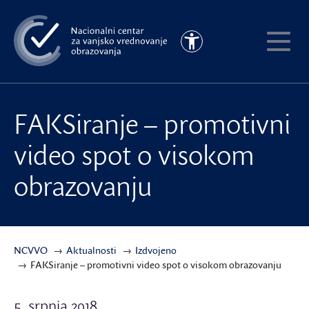
Preskoči
na
Pristupačnost
glavni
Pokaži
sadržaj
meni
FAKSiranje – promotivni
video spot o visokom
obrazovanju
NCVVO
Aktualnosti
Izdvojeno
FAKSiranje – promotivni video spot o visokom obrazovanju
5. srpnja 2018.