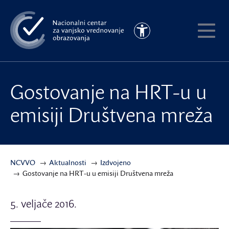
Preskoči
na
Pristupačnost
glavni
Pokaži
sadržaj
meni
Gostovanje na HRT-u u
emisiji Društvena mreža
NCVVO
Aktualnosti
Izdvojeno
Gostovanje na HRT-u u emisiji Društvena mreža
5. veljače 2016.