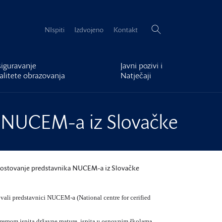
Pretraži:
NIspiti
Izdvojeno
Kontakt
iguravanje
Javni pozivi i
alitete obrazovanja
Natječaji
 NUCEM-a iz Slovačke
ostovanje predstavnika NUCEM-a iz Slovačke
vali predstavnici NUCEM-a (National centre for cerified
ipremom ispita državne mature, ispita u osnovnim školama,