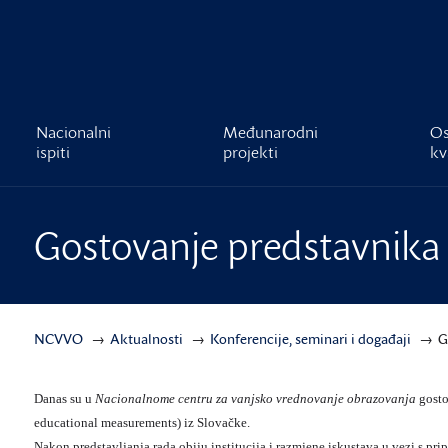
čnost
Nacionalni
Međunarodni
Os
ispiti
projekti
kv
Gostovanje predstavnika
NCVVO
Aktualnosti
Konferencije, seminari i događaji
G
Danas su u
Nacionalnome centru za vanjsko vrednovanje obrazovanja
gosto
educational measurements) iz Slovačke.
Nakon predstavljanja rada obiju institucija i razmjene iskustava u vezi s pr