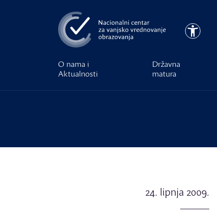
Preskoči na glavni sadržaj
Pristupa
O nama i
Državna
Aktualnosti
matura
24. lipnja 2009.