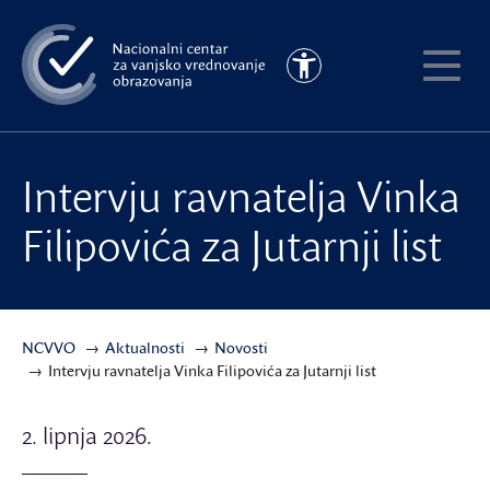
Preskoči
na
Pristupačnost
glavni
Pokaži
sadržaj
meni
Intervju ravnatelja Vinka
Filipovića za Jutarnji list
NCVVO
Aktualnosti
Novosti
Intervju ravnatelja Vinka Filipovića za Jutarnji list
2. lipnja 2026.