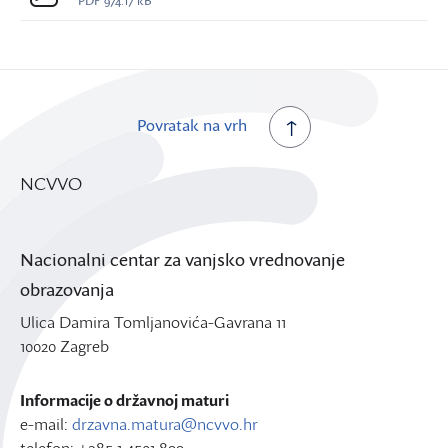
PDF
974.17 kB
Povratak na vrh
NCVVO
Nacionalni centar za vanjsko vrednovanje
obrazovanja
Ulica Damira Tomljanovića-Gavrana 11
10020 Zagreb
Informacije o državnoj maturi
e-mail:
drzavna.matura@ncvvo.hr
telefon: +385 1 4501 899