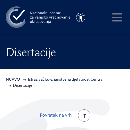
Preskoči
na
Pristupačnost
glavni
Pokaži
sadržaj
meni
Disertacije
NCVVO
Istraživačko-znanstvena djelatnost Centra
Disertacije
Povratak na vrh