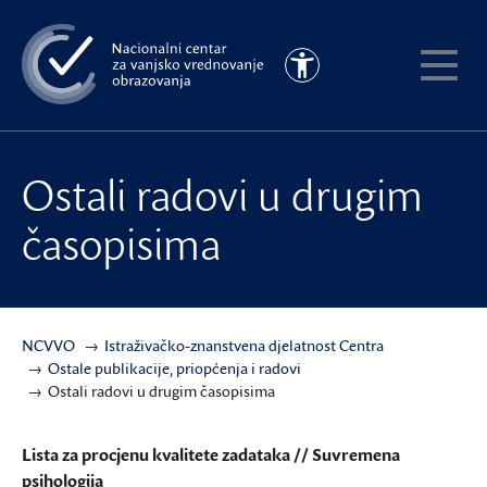
Preskoči
na
Pristupačnost
glavni
Pokaži
sadržaj
meni
Ostali radovi u drugim
časopisima
NCVVO
Istraživačko-znanstvena djelatnost Centra
Ostale publikacije, priopćenja i radovi
Ostali radovi u drugim časopisima
Lista za procjenu kvalitete zadataka // Suvremena
psihologija