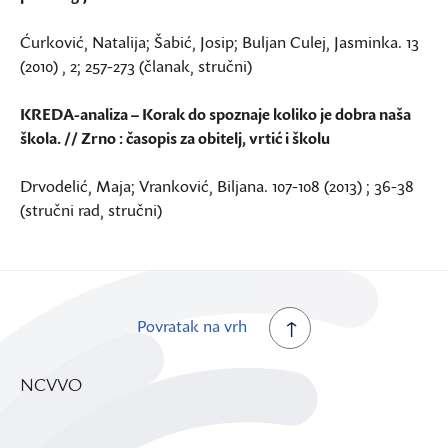
Ćurković, Natalija; Šabić, Josip; Buljan Culej, Jasminka. 13
(2010) , 2; 257-273 (članak, stručni)
KREDA-analiza – Korak do spoznaje koliko je dobra naša
škola. // Zrno : časopis za obitelj, vrtić i školu
Drvodelić, Maja; Vranković, Biljana. 107-108 (2013) ; 36-38
(stručni rad, stručni)
Povratak na vrh
NCVVO