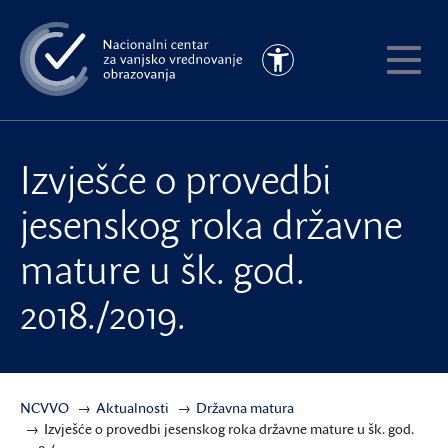
Preskoči
na
Pristupačnost
glavni
Pokaži
sadržaj
meni
Izvješće o provedbi
jesenskog roka državne
mature u šk. god.
2018./2019.
NCVVO
Aktualnosti
Državna matura
Izvješće o provedbi jesenskog roka državne mature u šk. god.