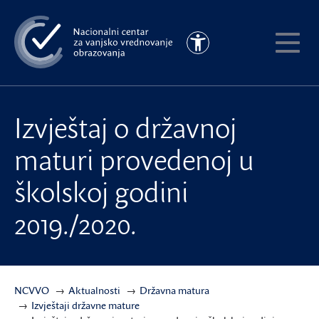
Preskoči
na
Pristupačnost
glavni
Pokaži
sadržaj
meni
Izvještaj o državnoj
maturi provedenoj u
školskoj godini
2019./2020.
NCVVO
Aktualnosti
Državna matura
Izvještaji državne mature