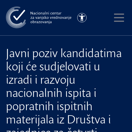
Preskoči
na
Pristupačnost
glavni
Pokaži
sadržaj
meni
Javni poziv kandidatima
koji će sudjelovati u
izradi i razvoju
nacionalnih ispita i
popratnih ispitnih
materijala iz Društva i