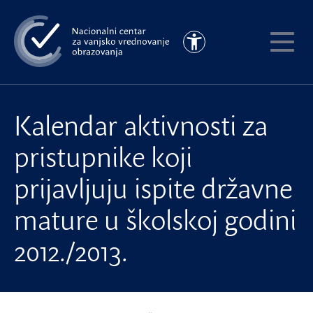
Preskoči
na
Pristupačnost
glavni
Pokaži
sadržaj
meni
Kalendar aktivnosti za
pristupnike koji
prijavljuju ispite državne
mature u školskoj godini
2012./2013.