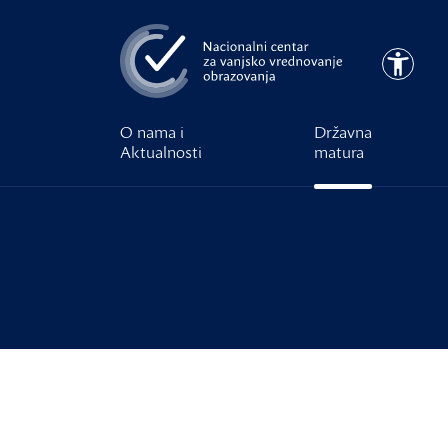
Preskoči na glavni sadržaj
Pristupa
O nama i
Državna
Aktualnosti
matura