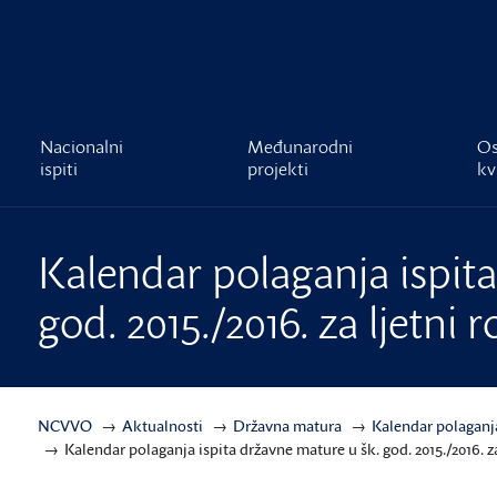
čnost
Nacionalni
Međunarodni
Os
ispiti
projekti
kv
Kalendar polaganja ispit
god. 2015./2016. za ljetni r
NCVVO
Aktualnosti
Državna matura
Kalendar polaganj
Kalendar polaganja ispita državne mature u šk. god. 2015./2016. za