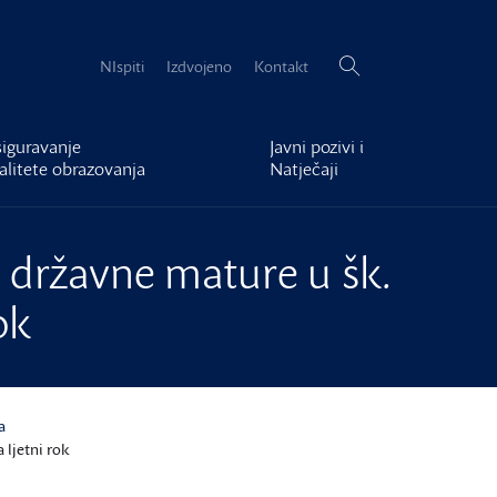
Pretraži:
NIspiti
Izdvojeno
Kontakt
iguravanje
Javni pozivi i
alitete obrazovanja
Natječaji
a državne mature u šk.
ok
a
 ljetni rok