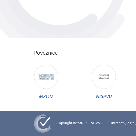
Poveznice
MZOM
NISPVU
·
·
Copyright ©2026
NCVVO
Intranet ( login 