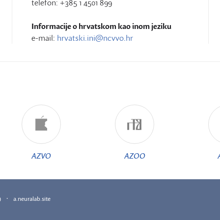
telefon: +385 1 4501 899
Informacije o hrvatskom kao inom jeziku
e-mail:
hrvatski.ini@ncvvo.hr
AZVO
AZOO
·
)
a.neuralab.site