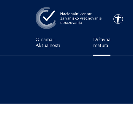
Preskoči na glavni sadržaj
Pristupa
O nama i
Državna
Aktualnosti
matura