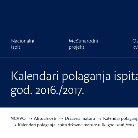
čnost
Nacionalni
Međunarodni
Os
ispiti
projekti
kv
Kalendari polaganja ispit
god. 2016./2017.
NCVVO
Aktualnosti
Državna matura
Kalendar polaganj
Kalendari polaganja ispita državne mature u šk. god. 2016./2017.