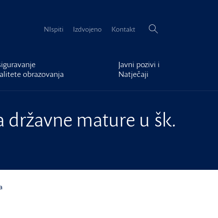
Pretraži:
NIspiti
Izdvojeno
Kontakt
iguravanje
Javni pozivi i
alitete obrazovanja
Natječaji
a državne mature u šk.
a