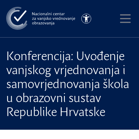
Preskoči
na
Pristupačnost
glavni
Pokaži
sadržaj
meni
Konferencija: Uvođenje
vanjskog vrjednovanja i
samovrjednovanja škola
u obrazovni sustav
Republike Hrvatske