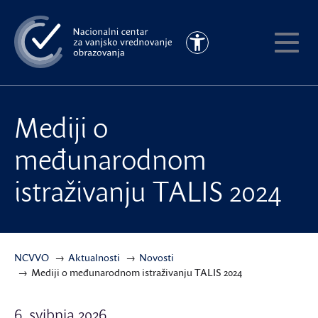
Preskoči
na
Pristupačnost
glavni
Pokaži
sadržaj
meni
Mediji o
međunarodnom
istraživanju TALIS 2024
NCVVO
Aktualnosti
Novosti
Mediji o međunarodnom istraživanju TALIS 2024
6. svibnja 2026.