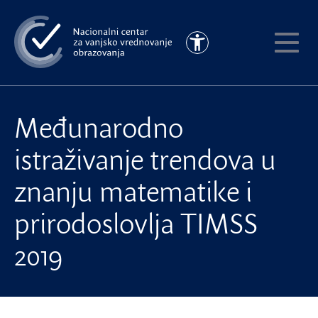
Preskoči
na
Pristupačnost
glavni
Pokaži
sadržaj
meni
Međunarodno
istraživanje trendova u
znanju matematike i
prirodoslovlja TIMSS
2019