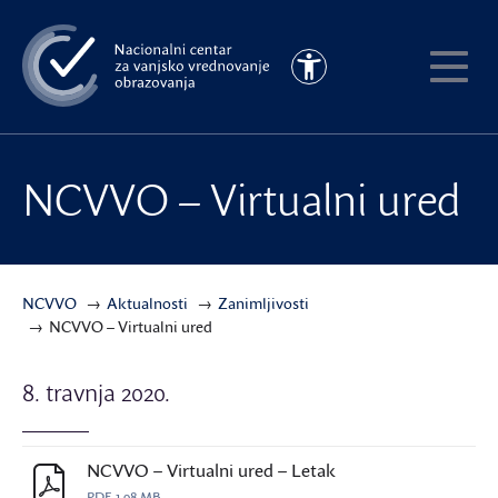
Preskoči
na
Pristupačnost
glavni
Pokaži
sadržaj
meni
NCVVO – Virtualni ured
NCVVO
Aktualnosti
Zanimljivosti
NCVVO – Virtualni ured
8. travnja 2020.
NCVVO – Virtualni ured – Letak
PDF
1.98 MB