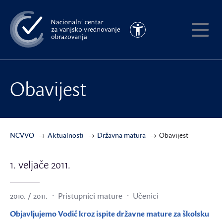
Preskoči
na
Pristupačnost
glavni
Pokaži
sadržaj
meni
Obavijest
NCVVO
Aktualnosti
Državna matura
Obavijest
1. veljače 2011.
2010. / 2011.
Pristupnici mature
Učenici
Objavljujemo Vodič kroz ispite državne mature za školsku