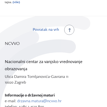
tajna.
(više)
Povratak na vrh
NCVVO
Nacionalni centar za vanjsko vrednovanje
obrazovanja
Ulica Damira Tomljanovića-Gavrana 11
10020 Zagreb
Informacije o državnoj maturi
e-mail:
drzavna.matura@ncvvo.hr
telefon: +385 1 4501 899