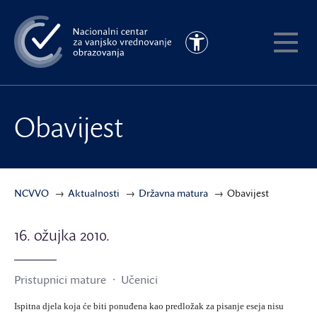
Preskoči
na
Pristupačnost
glavni
Pokaži
sadržaj
meni
Obavijest
NCVVO
Aktualnosti
Državna matura
Obavijest
16. ožujka 2010.
Pristupnici mature
Učenici
Ispitna djela koja će biti ponuđena kao predložak za pisanje eseja nisu