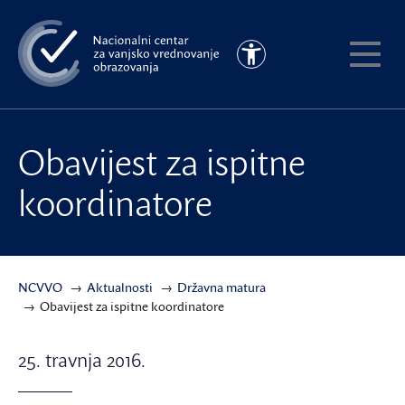
Preskoči
na
Pristupačnost
glavni
Pokaži
sadržaj
meni
Obavijest za ispitne
koordinatore
NCVVO
Aktualnosti
Državna matura
Obavijest za ispitne koordinatore
25. travnja 2016.