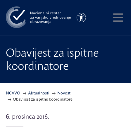
Preskoči
na
Pristupačnost
glavni
Pokaži
sadržaj
meni
Obavijest za ispitne
koordinatore
NCVVO
Aktualnosti
Novosti
Obavijest za ispitne koordinatore
6. prosinca 2016.