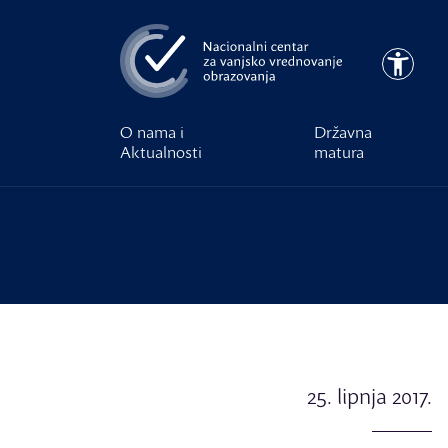
Preskoči na glavni sadržaj
Pristupa
O nama i
Državna
Aktualnosti
matura
25. lipnja 2017.