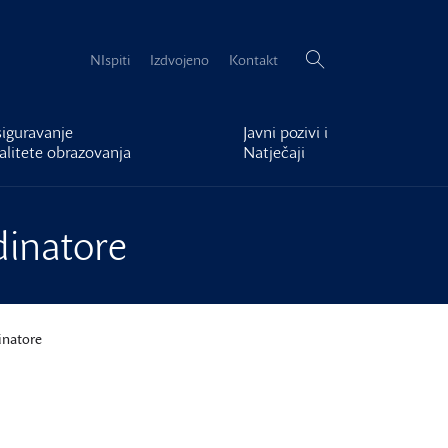
Pretraži:
NIspiti
Izdvojeno
Kontakt
iguravanje
Javni pozivi i
alitete obrazovanja
Natječaji
dinatore
inatore