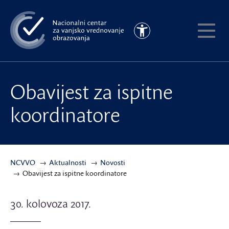
Preskoči
na
Pristupačnost
glavni
Pokaži
sadržaj
meni
Obavijest za ispitne
koordinatore
NCVVO
Aktualnosti
Novosti
Obavijest za ispitne koordinatore
30. kolovoza 2017.