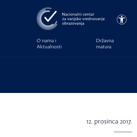
Preskoči na glavni sadržaj
Pristupa
O nama i
Državna
Aktualnosti
matura
12. prosinca 2017.