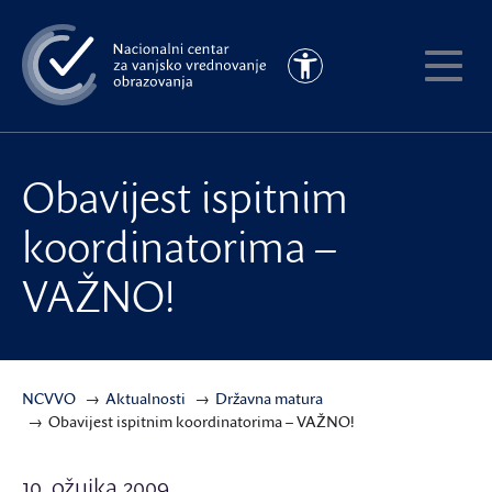
Preskoči
na
Pristupačnost
glavni
Pokaži
sadržaj
meni
Obavijest ispitnim
koordinatorima –
VAŽNO!
NCVVO
Aktualnosti
Državna matura
Obavijest ispitnim koordinatorima – VAŽNO!
10. ožujka 2009.