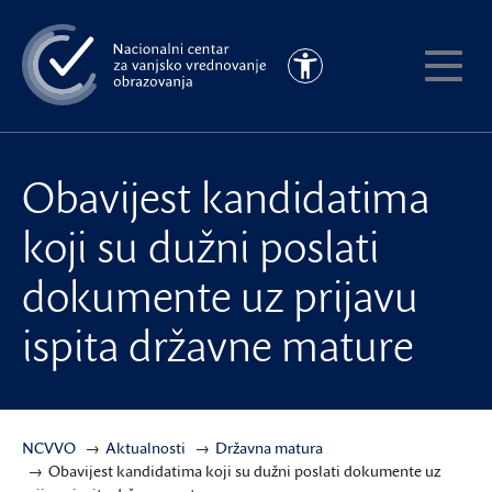
Preskoči
na
Pristupačnost
glavni
Pokaži
sadržaj
meni
Obavijest kandidatima
koji su dužni poslati
dokumente uz prijavu
ispita državne mature
NCVVO
Aktualnosti
Državna matura
Obavijest kandidatima koji su dužni poslati dokumente uz