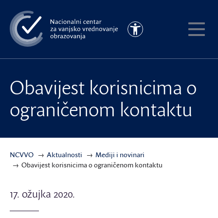
Preskoči
na
Pristupačnost
glavni
Pokaži
sadržaj
meni
Obavijest korisnicima o
ograničenom kontaktu
NCVVO
Aktualnosti
Mediji i novinari
Obavijest korisnicima o ograničenom kontaktu
17. ožujka 2020.