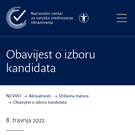
Preskoči
na
Pristupačnost
glavni
Pokaži
sadržaj
meni
Obavijest o izboru
kandidata
NCVVO
Aktualnosti
Državna matura
Obavijest o izboru kandidata
8. travnja 2022.