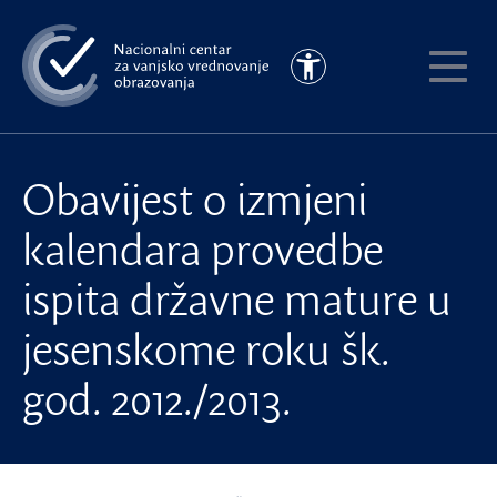
Preskoči
na
Pristupačnost
glavni
Pokaži
sadržaj
meni
Obavijest o izmjeni
kalendara provedbe
ispita državne mature u
jesenskome roku šk.
god. 2012./2013.