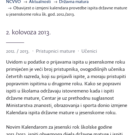
NCVVO
Aktualnosti
Državna matura
Obavijest o izmjeni kalendara provedbe ispita državne mature
u jesenskome roku šk. god. 2012./2013.
2. kolovoza 2013.
2012. / 2013.
Pristupnici mature
Učenici
Uvidom u podatke o prijavama ispita u jesenskome roku
primijećen je veći broj pristupnika, ovogodišnjih učenika
četvrtih razreda, koji su prijavili ispite, a moraju pristupiti
popravnim ispitima u drugome roku. Kako se popravni
ispiti u školama održavaju istovremeno kada i ispiti
državne mature, Centar je uz prethodnu suglasnost
Ministarstva znanosti, obrazovanja i sporta donio izmjene
Kalendara ispita državne mature u jesenskome roku.
Novim Kalendarom za jesenski rok školske godine
2012./2013. ispiti obveznoga dijela državne mature i ispiti