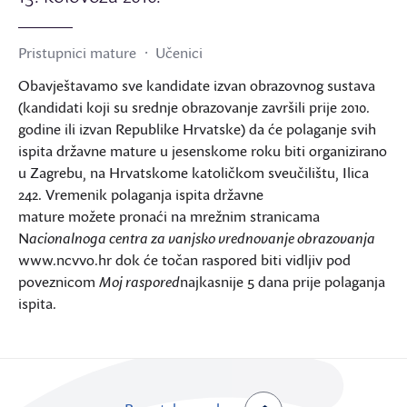
Pristupnici mature
Učenici
Obavještavamo sve kandidate izvan obrazovnog sustava
(kandidati koji su srednje obrazovanje završili prije 2010.
godine ili izvan Republike Hrvatske) da će polaganje svih
ispita državne mature u jesenskome roku biti organizirano
u Zagrebu, na Hrvatskome katoličkom sveučilištu, Ilica
242. Vremenik polaganja ispita državne
mature možete pronaći na mrežnim stranicama
N
acionalnoga centra za vanjsko vrednovanje obrazovanja
www.ncvvo.hr dok će točan raspored biti vidljiv pod
poveznicom
Moj raspored
najkasnije 5 dana prije polaganja
ispita.