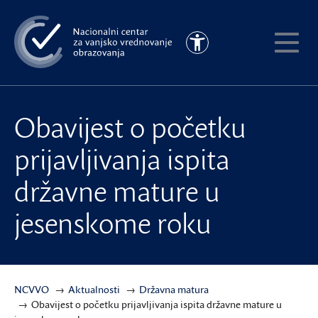
Preskoči
na
Pristupačnost
glavni
Pokaži
sadržaj
meni
Obavijest o početku
prijavljivanja ispita
državne mature u
jesenskome roku
NCVVO
Aktualnosti
Državna matura
Obavijest o početku prijavljivanja ispita državne mature u