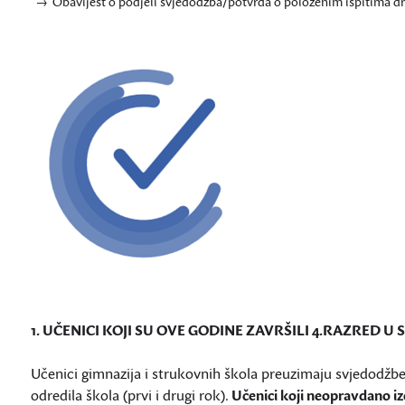
Obavijest o podjeli svjedodžba/potvrda o položenim ispitima dr
1. UČENICI KOJI SU OVE GODINE ZAVRŠILI 4.RAZRED 
Učenici gimnazija i strukovnih škola preuzimaju svjedodžb
odredila škola (prvi i drugi rok).
Učenici koji neopravdano iz