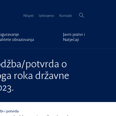
Pretraži:
NIspiti
Izdvojeno
Kontakt
iguravanje
Javni pozivi i
alitete obrazovanja
Natječaji
dodžba/potvrda o
oga roka državne
023.
bi i potvrda