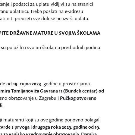
nje i podatci za uplatu vidljivi su na stranici
ranu uplatnicu treba poslati na e-adresu
i niti preuzeti sve dok se ne izvrši uplata.
ISPITE DRŽAVNE MATURE U SVOJIM ŠKOLAMA
e su položili u svojim školama prethodnih godina
vrde od
19. rujna 2023
. godine u prostorijama
amira Tomljanovića Gavrana 11 (Bundek centar) od
sno obrazovanje u Zagrebu i
Pučkog otvoreno
li
.
nji maturanti koji su ove godine ponovno polagali
tvrde s
prvoga i drugoga roka 2023
. godine od 19.
tra za vanjsko vrednovanje obrazovanja, Damira