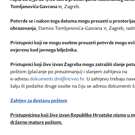
Tomljanovića Gavrana 11
, Zagreb.
Potvrde se i nakon toga datuma mogu preuzeti u prostorij
obrazovanja
, Damira Tomljanovića-Gavrana 11, Zagreb, ra
Pristupnici koji ne mogu osobno preuzeti potvrde mogu ovl
ovjerenu kod javnoga bilježnika.
Pristupnici koji žive izvan Zagreba mogu zatražiti slanje p
poštom (plaćanje po preuzimanju) i slanjem zahtjeva na
e-adresu
dokumenti.dm@ncvvo.hr
. U zahtjevu trebaju na
šalju ili podatke druge osobe na čiju se adresu dokumenti ša
Zahtjev za dostavu poštom
Pristupnicima koji žive izvan Republike Hrvatske nismo u m
državne mature poštom.