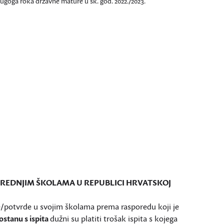
ugoga roka državne mature u šk. god. 2022./2023.
U SREDNJIM ŠKOLAMA U REPUBLICI HRVATSKOJ
e/potvrde u svojim školama prema rasporedu koji je
ostanu s ispita
dužni su platiti trošak ispita s kojega