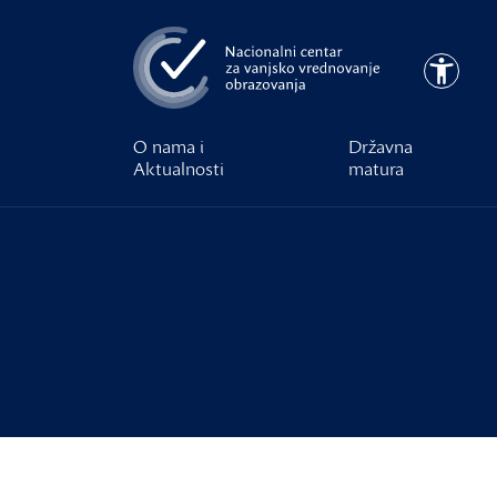
Preskoči na glavni sadržaj
Pristupa
O nama i
Državna
Aktualnosti
matura