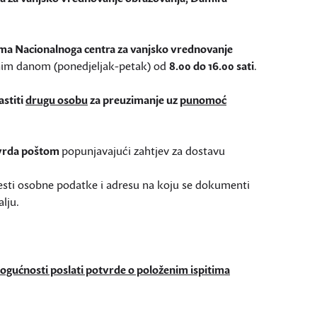
ama Nacionalnoga centra za vanjsko vrednovanje
dnim danom (ponedjeljak-petak) od
8.00 do 16.00 sati
.
astiti
drugu osobu
za preuzimanje uz
punomoć
otvrda poštom
popunjavajući zahtjev za dostavu
vesti osobne podatke i adresu na koju se dokumenti
lju.
ogućnosti poslati potvrde o položenim ispitima