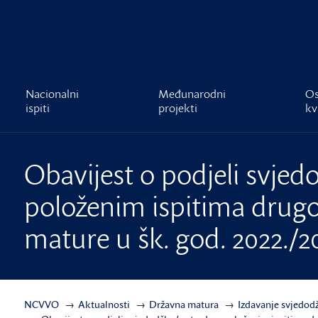
čnost
Nacionalni
Međunarodni
Os
ispiti
projekti
kv
Obavijest o podjeli svje
položenim ispitima drug
mature u šk. god. 2022./2
NCVVO
Aktualnosti
Državna matura
Izdavanje svjedodž