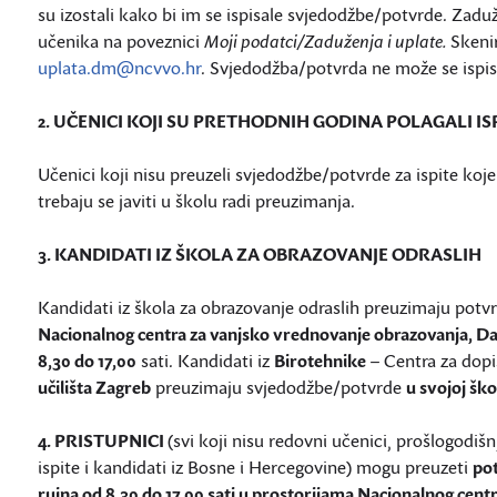
su izostali kako bi im se ispisale svjedodžbe/potvrde. Zaduže
učenika na poveznici
Moji podatci/Zaduženja i uplate.
Skeni
uplata.dm@ncvvo.hr
. Svjedodžba/potvrda ne može se ispisat
2. UČENICI KOJI SU PRETHODNIH GODINA POLAGALI 
Učenici koji nisu preuzeli svjedodžbe/potvrde za ispite koj
trebaju se javiti u školu radi preuzimanja.
3. KANDIDATI IZ ŠKOLA ZA OBRAZOVANJE ODRASLIH
Kandidati iz škola za obrazovanje odraslih preuzimaju pot
Nacionalnog centra za vanjsko vrednovanje obrazovanja, D
8,30 do 17,00
sati. Kandidati iz
Birotehnike
– Centra za dopi
učilišta Zagreb
preuzimaju svjedodžbe/potvrde
u svojoj ško
4. PRISTUPNICI
(svi koji nisu redovni učenici, prošlogodiš
ispite i kandidati iz Bosne i Hercegovine) mogu preuzeti
po
rujna od 8,30 do 17.00 sati u prostorijama Nacionalnog cen