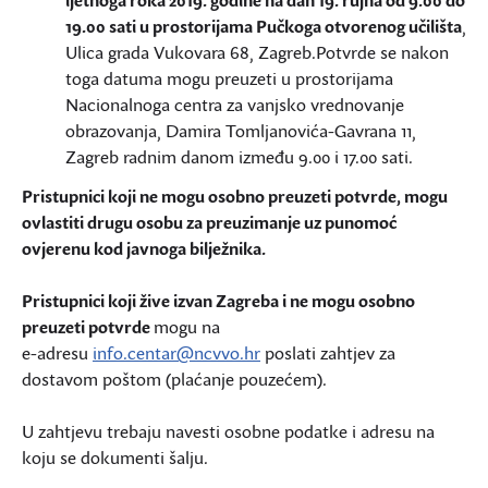
ljetnoga roka 2019. godine na dan 19. rujna od 9.00 do
19.00 sati u prostorijama Pučkoga otvorenog učilišta
,
Ulica grada Vukovara 68, Zagreb.Potvrde se nakon
toga datuma mogu preuzeti u prostorijama
Nacionalnoga centra za vanjsko vrednovanje
obrazovanja, Damira Tomljanovića-Gavrana 11,
Zagreb radnim danom između 9.00 i 17.00 sati.
Pristupnici koji ne mogu osobno preuzeti potvrde, mogu
ovlastiti drugu osobu za preuzimanje uz punomoć
ovjerenu kod javnoga bilježnika.
Pristupnici koji žive izvan Zagreba i ne mogu osobno
preuzeti potvrde
mogu na
e-adresu
info.centar@ncvvo.hr
poslati zahtjev za
dostavom poštom (plaćanje pouzećem).
U zahtjevu trebaju navesti osobne podatke i adresu na
koju se dokumenti šalju.