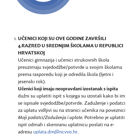
UČENICI KOJI SU OVE GODINE ZAVRŠILI
4.RAZRED U SREDNJIM ŠKOLAMA U REPUBLICI
HRVATSKOJ
Učenici gimnazija i učenici strukovnih škola
preuzimaju svjedodžbe/potvrde u svojim školama
prema rasporedu koji je odredila škola (ljetni i
jesenski rok).
Učenici koji imaju neopravdani izostanak s ispita
dužni su uplatiti ispit s kojega su izostali kako bi im
se ispisale svjedodžbe/potvrde. Zaduženje i podatci
za uplatu vidljivi su na stranici učenika na poveznici
Moji podatci/Zaduženja i uplate.
Potrebno je uplatiti
ispit odmah i skeniranu uplatnicu poslati na e-
adresu
uplata.dm@ncvvo.hr
.