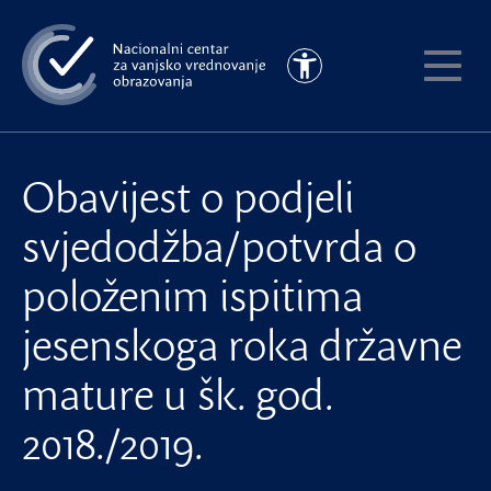
Preskoči
na
Pristupačnost
glavni
Pokaži
sadržaj
meni
Obavijest o podjeli
svjedodžba/potvrda o
položenim ispitima
jesenskoga roka državne
mature u šk. god.
2018./2019.