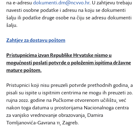
na e-adresu
dokumenti.dm@ncvvo.hr
. U zahtjevu trebaju
navesti osobne podatke i adresu na koju se dokumenti
šalju ili podatke druge osobe na čiju se adresu dokumenti
šalju.
Zahtjev za dostavu poštom
Pristupnicima izvan Republike Hrvatske nismo u
mogućnosti poslati potvrde o položenim ispitima državne
mature poštom.
Pristupnici koji nisu preuzeli potvrde prethodnih godina, a
pisali su ispite u ispitnim centrima ne mogu ih preuzeti 20.
rujna 2022. godine na Pučkome otvorenom učilištu, već
nakon toga datuma u prostorijama Nacionalnoga centra
za vanjsko vrednovanje obrazovanja, Damira
Tomljanovića-Gavrana 11, Zagreb.