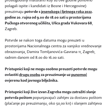
prošlogodišnji maturanti koji su ove godine ponovno
polagali ispite i kandidati iz Bosne i Hercegovine)
preuzimaju
potvrde s
jesenskoga i ljetnoga roka 2022
.
godine 20. rujna od 9.00 do 18.00 sati u prostorijama
Pučkoga otvorenog učilišta, Ulica grada Vukovara 68
,
Zagreb.
Potvrde se nakon toga datuma mogu preuzeti u
prostorijama Nacionalnoga centra za vanjsko vrednovanje
obrazovanja, Damira Tomljanovića-Gavrana 11, Zagreb,
radnim danom od 8.00 do 16.00 sati.
Pristupnici koji ne mogu osobno preuzeti potvrde mogu
ovlastiti
drugu osobu
za preuzimanje uz
punomoć
ovjerenu kod javnoga bilježnika.
Pristupnici koji žive izvan Zagreba mogu zatražiti slanje
potvrda poštom
popunjavajući zahtjev za dostavu poštom
(plaćanje po preuzimanju, oko 50,00 kn) i slanjem zahtjeva