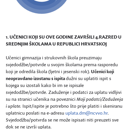
1. UČENICI KOJI SU OVE GODINE ZAVRŠILI 4.RAZRED U
SREDNJIM ŠKOLAMA U REPUBLICI HRVATSKOJ
Učenici gimnazija i strukovnih škola preuzimaju
svjedodžbe/potvrde u svojim školama prema rasporedu
koji je odredila škola (ljetni i jesenski rok).
Učenici koji
neopravdano izostanu s ispita
dužni su uplatiti ispit s
kojega su izostali kako bi im se ispisale
svjedodžbe/potvrde. Zaduženje i podatci za uplatu vidljivi
su na stranici učenika na poveznici
Moji podatci/Zaduženja
i uplate.
Ispit/ispite je potrebno što prije platiti i skeniranu
uplatnicu poslati na e-adresu
uplata.dm@ncvvo.hr
.
Svjedodžba/potvrda se ne može ispisati niti preuzeti sve
dok se ne izvrši uplata.