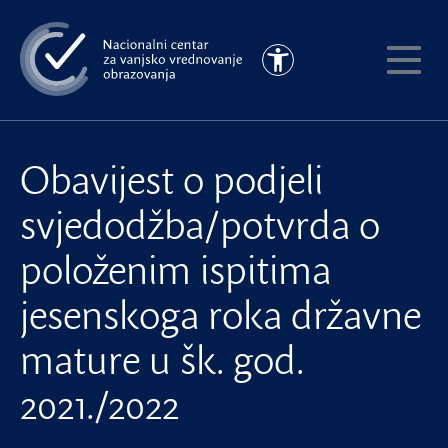
Preskoči
na
Pristupačnost
glavni
Pokaži
sadržaj
meni
Obavijest o podjeli
svjedodžba/potvrda o
položenim ispitima
jesenskoga roka državne
mature u šk. god.
2021./2022